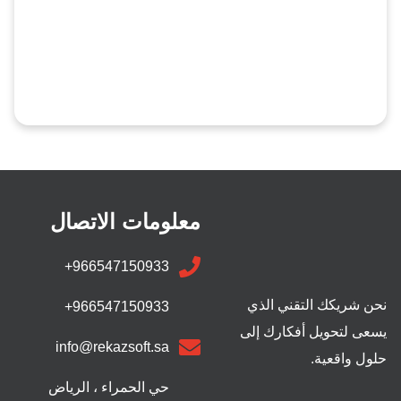
معلومات الاتصال
+966547150933
نحن شريكك التقني الذي
+966547150933
يسعى لتحويل أفكارك إلى
info@rekazsoft.sa
حلول واقعية.
حي الحمراء ، الرياض