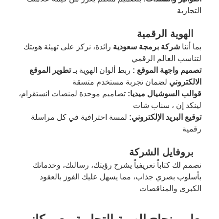
التجارية
الهوية الرقمية
بما أننا
شركة برمجة سعودية
رائدة، نركز على تهيئة هويتك
لتناسب العالم الرقمي
تصميم واجهة الموقع :
ربط ألوان الهوية بـ
تطوير الموقع
الالكتروني
لضمان تجربة مستخدم متسقة
قوالب السوشيال ميديا:
تصاميم موحدة لمنصات انستقرام،
لينكد إن ، سناب شات
توقيع البريد الإلكتروني:
لمسة احترافية في كل مراسلة
رقمية
بروفايل الشركة
نصمم لك كتاباً تعريفياً يشرح رؤيتك، رسالتك، وخدماتك
بأسلوب بصري جذاب، مما يسهل عليك الفوز بالعقود
الكبرى والمناقصات
معايير نجاح الهوية التجارية مع ريكاز