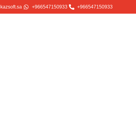
kazsoft.sa
+966547150933
+966547150933
الر