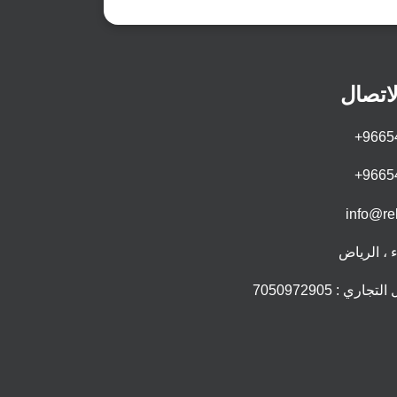
اتصال
+9665
+9665
info@re
 ، الرياض
ري : 7050972905