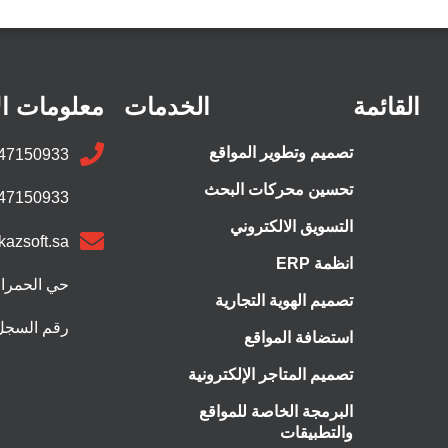
القائمة
الخدمات
معلومات ال
تصميم وتطوير المواقع
47150933
تحسين محركات البحث
47150933
التسويق الالكتروني
kazsoft.sa
انظمة ERP
حي الحمراء
تصميم الهوية التجارية
رقم السجل التجا
استضافة المواقع
تصميم المتاجر الإلكترونية
البرمجة الخاصة للمواقع
والتطبيقات