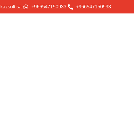
kazsoft.sa
+966547150933
+966547150933
الر
الشامل من المفهوم إلى الت